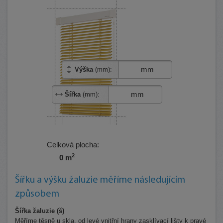
mm
Výška
(mm):
mm
Šířka
(mm):
Celková plocha:
2
0 m
Šířku a výšku žaluzie měříme následujícím
způsobem
Šířka žaluzie (š)
Měříme těsně u skla, od levé vnitřní hrany zasklívací lišty k pravé