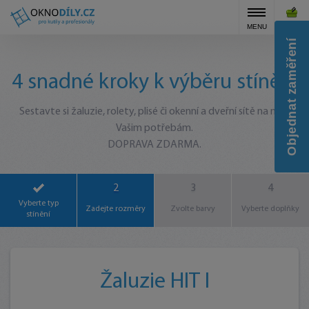
MENU
KOŠÍK
Objednat zaměření
4 snadné kroky k výběru stínění
Sestavte si žaluzie, rolety, plisé či okenní a dveřní sítě na míru
Vašim potřebám.
DOPRAVA ZDARMA.
2
3
4
Vyberte typ
Zadejte rozměry
Zvolte barvy
Vyberte doplňky
stínění
Žaluzie HIT I