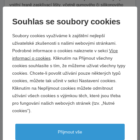
vnitřní hraně zasklívací lišty, včetně gumového či silikonového
těsnění, a to ve třech místech - nahoře, uprostřed a dole. Pro
výrobu a objednávku žaluzie udáváme nejmenší naměřený rozměr.
Souhlas se soubory cookies
Výška žaluzie (v)
Soubory cookies využíváme k zajištění nejlepší
Měříme ve stejné hloubce zasklívacích lišt jako šířku žaluzie, od
horní lišty ke spodní.
uživatelské zkušenosti s našimi webovými stránkami.
Podrobné informace o cookies naleznete v sekci
Více
informací o cookies
. Kliknutím na Přijmout všechny
Žaluzie Hit I vyměření a montáž
cookies souhlasíte s tím, že můžeme užívat všechny typy
cookies. Chcete-li povolit užívání pouze některých typů
cookies, můžete tak učinit v sekci Nastavení cookies.
Kliknutím na Nepřijmout cookies můžete odmítnout
užívání všech cookies s výjimkou těch, které jsou třeba
pro fungování našich webových stránek (tzv. „Nutné
cookies“).
Přijmout vše