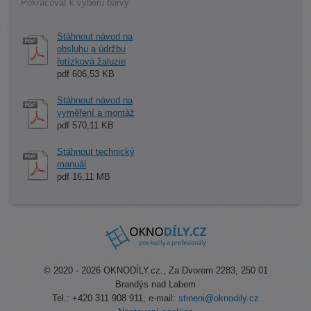
Pokračovat k výběru barvy
Stáhnout návod na
obsluhu a údržbu
řetízková žaluzie
pdf 606,53 KB
Stáhnout návod na
vyměření a montáž
pdf 570,11 KB
Stáhnout technický
manuál
pdf 16,11 MB
© 2020 - 2026 OKNODÍLY.cz., Za Dvorem 2283, 250 01
Brandýs nad Labem
Tel.: +420 311 908 911, e-mail:
stineni@oknodily.cz