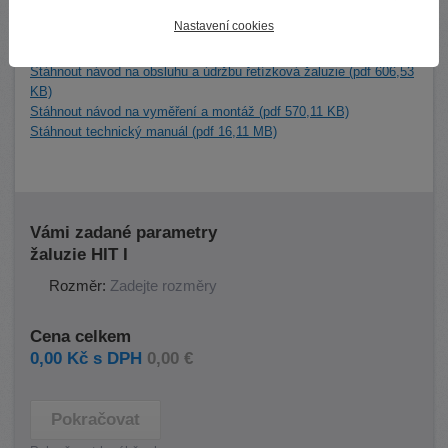
Nastavení cookies
Ke stažení
Stáhnout návod na obsluhu a údržbu řetízková žaluzie (pdf 606,53
KB)
Stáhnout návod na vyměření a montáž (pdf 570,11 KB)
Stáhnout technický manuál (pdf 16,11 MB)
Vámi zadané parametry
žaluzie HIT I
Rozměr:
Zadejte rozměry
Cena celkem
0,00 Kč s DPH
0,00 €
Pokračovat