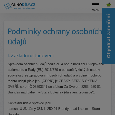
MENU
KOŠÍK
Objednat zaměření
Podmínky ochrany osobních
údajů
I. Základní ustanovení
Správcem osobních údajů podle čl. 4 bod 7 nařízení Evropského
parlamentu a Rady (EU) 2016/679 o ochraně fyzických osob v
souvislosti se zpracováním osobních údajů a o volném pohybu
těchto údajů (dále jen: „
GDPR
”) je ČESKÝ SERVIS OKEN A
DVEŘÍ, s.r.o. IČ 05293341 se sídlem Za Dvorem 2283, 250 01
Brandýs nad Labem – Stará Boleslav (dále jen: „
správce
“).
Kontaktní údaje správce jsou
adresa: U Jízdárny 381/1, 250 01 Brandýs nad Labem – Stará
Boleslav