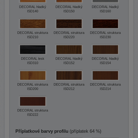
DECORAL hladký
DECORAL hladký
DECORAL hladký
ISD140
ISD150
ISD160
DECORAL struktura
DECORAL struktura
DECORAL struktura
ISD210
ISD220
ISD230
DECORAL lesk
DECORAL hladký
DECORAL hladký
ISD310
ISD152
ISD154
DECORAL struktura
DECORAL struktura
DECORAL struktura
ISD200
ISD212
ISD214
DECORAL struktura
ISD222
Příplatkové barvy profilu
(příplatek 64 %)