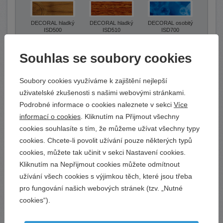
DECORAL hladký
DECORAL hladký
DECORAL osobitý
ISD500
ISD510
ISD700
Souhlas se soubory cookies
DECORAL struktura
DECORAL struktura
DECORAL struktura
ISD600
ISD610
ISD620
Soubory cookies využíváme k zajištění nejlepší
uživatelské zkušenosti s našimi webovými stránkami.
Podrobné informace o cookies naleznete v sekci
Více
DECORAL struktura
DECORAL struktura
ISD630
ISD640
informací o cookies
. Kliknutím na Přijmout všechny
cookies souhlasíte s tím, že můžeme užívat všechny typy
cookies. Chcete-li povolit užívání pouze některých typů
Barva lamel
cookies, můžete tak učinit v sekci Nastavení cookies.
Kliknutím na Nepřijmout cookies můžete odmítnout
užívání všech cookies s výjimkou těch, které jsou třeba
pro fungování našich webových stránek (tzv. „Nutné
bílá 1
tm.okrová 7
stříbrná 17
cookies“).