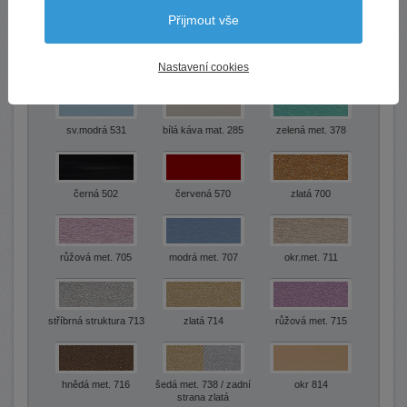
holubí šeď 52
stříbrná matná 58
žlutá 62
Přijmout vše
bílá mat. 65
Nastavení cookies
bílá káva 72
hráškově zelená 75
sv.modrá 531
bílá káva mat. 285
zelená met. 378
černá 502
červená 570
zlatá 700
růžová met. 705
modrá met. 707
okr.met. 711
stříbrná struktura 713
zlatá 714
růžová met. 715
hnědá met. 716
šedá met. 738 / zadní
okr 814
strana zlatá