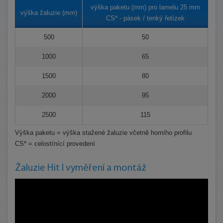
výška paketu (mm) pro lamelu 25 mm
výška žaluzie (
mm
)
CS* - pásek / tenký řetízek
500
50
1000
65
1500
80
2000
95
2500
115
Výška paketu = výška stažené žaluzie včetně horního profilu
CS* = celostínící provedení
Žaluzie Hit I vyměření a montáž