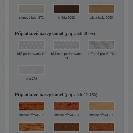
slonová kost 872
hnědá 1092
zlatá lesk. 2083
Příplatkové barvy lamel
(příplatek 30 %)
bílá perforovaná 1P
bílá mat. perforovaná
stříbrná prouž. 780
65P
bílá 783
Příplatkové barvy lamel
(příplatek 120 %)
imitace dřeva 793
imitace dřeva 794
imitace dřeva 795