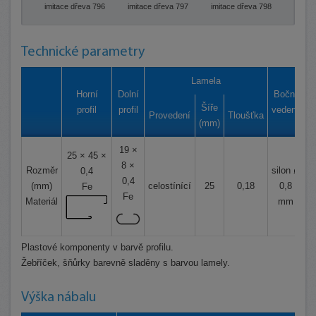
imitace dřeva 796
imitace dřeva 797
imitace dřeva 798
Technické parametry
Lamela
Horní
Dolní
Boční
M
Šíře
profil
profil
vedení
Provedení
Tloušťka
(mm)
19 ×
25 × 45 ×
8 ×
Rozměr
silon ø
0,4
0,4
(mm)
celostínící
25
0,18
0,8
o
Fe
Fe
Materiál
mm
Plastové komponenty v barvě profilu.
Žebříček, šňůrky barevně sladěny s barvou lamely.
Výška nábalu