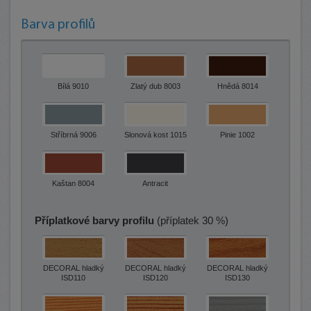
Barva profilů
Bílá 9010
Zlatý dub 8003
Hnědá 8014
Stříbrná 9006
Slonová kost 1015
Pinie 1002
Kaštan 8004
Antracit
Příplatkové barvy profilu
(příplatek 30 %)
DECORAL hladký
DECORAL hladký
DECORAL hladký
ISD110
ISD120
ISD130