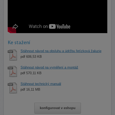
Ke stažení
Stáhnout návod na obsluhu a údržbu řetízková žaluzie
pdf 606,53 KB
Stáhnout návod na vyměření a montáž
pdf 570,11 KB
Stáhnout technický manuál
pdf 16,11 MB
konfigurovat v eshopu